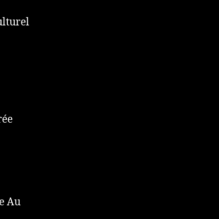
lturel
rée
ie Au