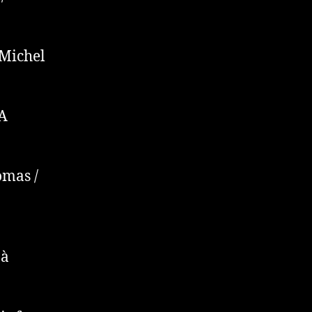
 Michel
NA
omas /
 à