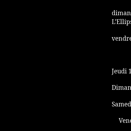
dimanc
L’Ellip
vendre
Jeudi 
Dimanc
Samed
Vend