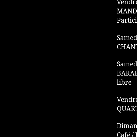
Vendre
MANDAN
Partic
Samedi
CHANT 
Samedi
BARAKA
libre
Vendre
QUART
Dimanc
Café 