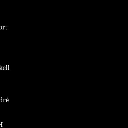
ort
kell
ndré
H