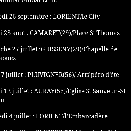
ational Global Ethic
di 26 septembre : LORIENT/le City
 23 aout : CAMARET(29)/Place St Thomas
he 27 juillet :GUISSENY(29)/Chapelle de
aouez
17 juillet : PLUVIGNER(56)/ Arts’péro d’été
 12 juillet : AURAY(56)/Eglise St Sauveur -St
an
di 4 juillet : LORIENT/l’Embarcadère