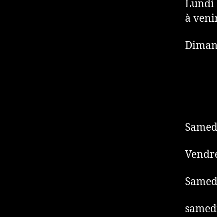
Lundi 
à veni
Dimanc
Samedi
Vendre
Samedi
samedi