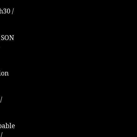
h30 /
S SON
e
ion
/
bable
/