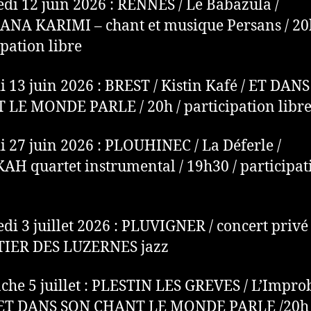
di 12 juin 2026 : RENNES / Le Babazula /
A KARIMI – chant et musique Persans / 20
ipation libre
 13 juin 2026 : BREST / Kistin Kafé / ET DAN
LE MONDE PARLE / 20h / participation libr
 27 juin 2026 : PLOUHINEC / La Déferle /
H quartet instrumental / 19h30 / participat
di 3 juillet 2026 : PLUVIGNER / concert privé 
IER DES LUZERNES jazz
he 5 juillet : PLESTIN LES GREVES / L’Impro
/ ET DANS SON CHANT LE MONDE PARLE /20h 