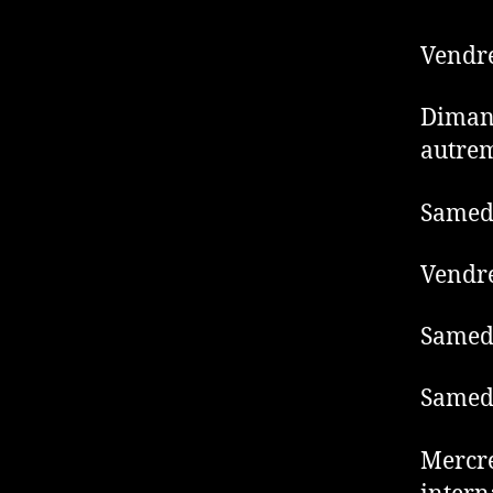
Vendre
Dimanc
autre
Samedi
Vendre
Samedi
Samedi
Mercre