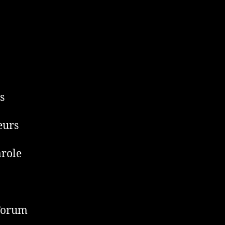
s
eurs
arole
 Forum