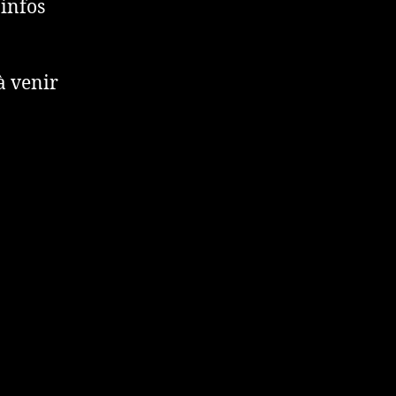
 infos
à venir