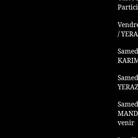
Partic
Vendre
/ YERA
Samedi
KARIMI
Samedi
YERAZ 
Samedi
MANDAN
venir