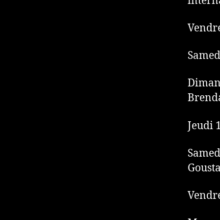
intern
Vendre
Samedi
Dimanc
Brend
Jeudi 
Samedi
Goust
Vendre